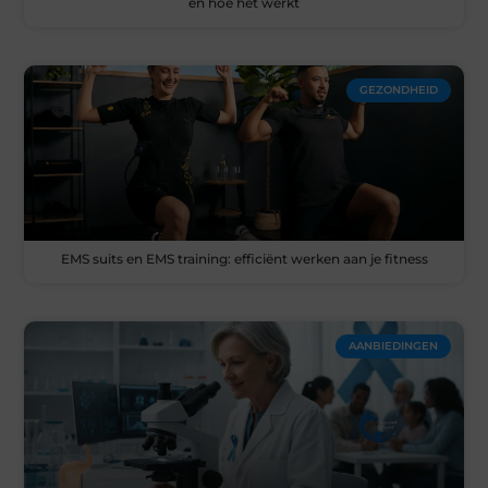
en hoe het werkt
GEZONDHEID
EMS suits en EMS training: efficiënt werken aan je fitness
AANBIEDINGEN