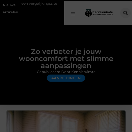
gelijkingssite
Schenking aan een goed doel: waarom geven belangrijk
Nieuwe
artikelen
Zo verbeter je jouw
wooncomfort met slimme
aanpassingen
Gepubliceerd Door Kennisruimte
AANBIEDINGEN