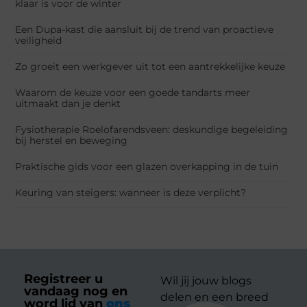
klaar is voor de winter
Een Dupa-kast die aansluit bij de trend van proactieve
veiligheid
Zo groeit een werkgever uit tot een aantrekkelijke keuze
Waarom de keuze voor een goede tandarts meer
uitmaakt dan je denkt
Fysiotherapie Roelofarendsveen: deskundige begeleiding
bij herstel en beweging
Praktische gids voor een glazen overkapping in de tuin
Keuring van steigers: wanneer is deze verplicht?
Registreer u
Wil jij jouw blogs
vandaag nog en
delen en een breed
word lid van
ons