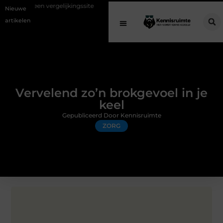
gelijkingssite
Schenking aan een goed doel: waarom geven belangrij
Nieuwe
artikelen
Vervelend zo’n brokgevoel in je
keel
Gepubliceerd Door Kennisruimte
ZORG