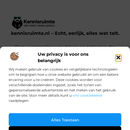
kennisruimte.nl – Echt, eerlijk, alles wat telt.
Een verzameling van blogs en artikelen die
Uw privacy is voor ons
een breed scala aan onderwerpen uit het
belangrijk
dagelijks leven behandelen.
Wij maken gebruik van cookies en vergelijkbare technologieën
om te begrijpen hoe u onze website gebruikt en om een betere
Onze informatie
ervaring voor u te creëren. Deze cookies worden voor
verschillende doeleinden ingezet, zoals het tonen van
Kwalitatieve backlinks: waarom jij ze nodig hebt voor SEO-succes
Verdien Geld met je Website: Zo Doe Je Dat Slim en Effectief
gepersonaliseerde advertenties en het meten van het gebruik
Bericht categorie
van de site. Voor meer details kunt u
ons cookiebeleid
raadplegen.
Ga Naar Bo
Alles Toestaan