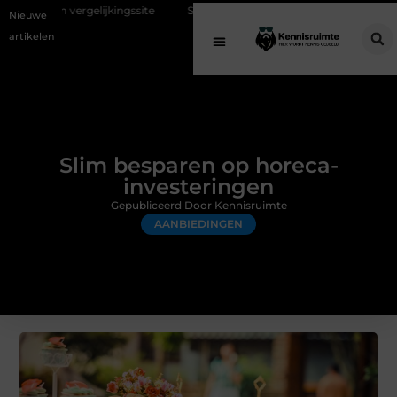
kingssite
Schenking aan een goed doel: waarom geven belangrijk is 
Nieuwe
artikelen
Slim besparen op horeca-
investeringen
Gepubliceerd Door Kennisruimte
AANBIEDINGEN