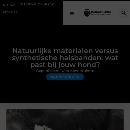
elijkingssite
Schenking aan een goed doel: waarom geven belangrijk 
Nieuwe
artikelen
Natuurlijke materialen versus
synthetische halsbanden: wat
past bij jouw hond?
Gepubliceerd Door Kennisruimte
AANBIEDINGEN