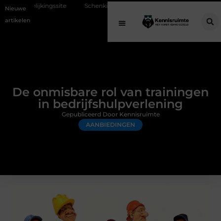
te
Schenking aan een goed doel: waarom geven belangrijk is en hoe h
Nieuwe
artikelen
De onmisbare rol van trainingen
in bedrijfshulpverlening
Gepubliceerd Door Kennisruimte
AANBIEDINGEN