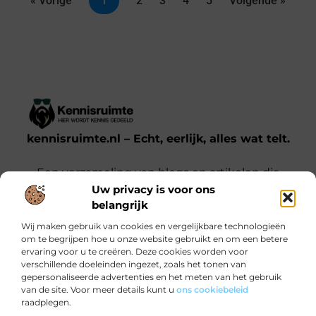
« Vorige
1
2
3
4
5
Volgende »
kennisruimte.nl – Echt, eerlijk, alles wat telt.
Een verzameling van blogs en artikelen die
Uw privacy is voor ons
een breed scala aan onderwerpen uit het
belangrijk
dagelijks leven behandelen.
Wij maken gebruik van cookies en vergelijkbare technologieën
om te begrijpen hoe u onze website gebruikt en om een betere
Onze informatie
ervaring voor u te creëren. Deze cookies worden voor
verschillende doeleinden ingezet, zoals het tonen van
Kwalitatieve backlinks: waarom jij ze nodig hebt voor SEO-succes
Verdien Geld met je Website: Zo Doe Je Dat Slim en Effectief
gepersonaliseerde advertenties en het meten van het gebruik
Bericht categorie
van de site. Voor meer details kunt u
ons cookiebeleid
raadplegen.