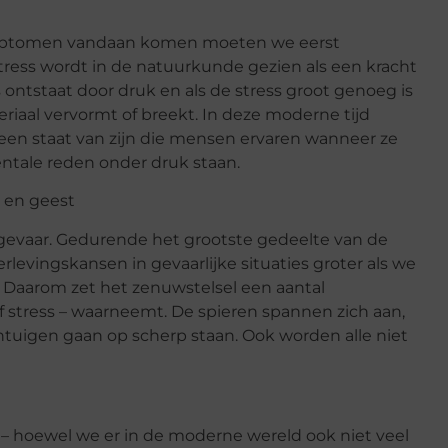
symptomen vandaan komen moeten we eerst
 Stress wordt in de natuurkunde gezien als een kracht
 ontstaat door druk en als de stress groot genoeg is
eriaal vervormt of breekt. In deze moderne tijd
een staat van zijn die mensen ervaren wanneer ze
ntale reden onder druk staan.
m en geest
 gevaar. Gedurende het grootste gedeelte van de
evingskansen in gevaarlijke situaties groter als we
 Daarom zet het zenuwstelsel een aantal
 stress – waarneemt. De spieren spannen zich aan,
ntuigen gaan op scherp staan. Ook worden alle niet
h – hoewel we er in de moderne wereld ook niet veel