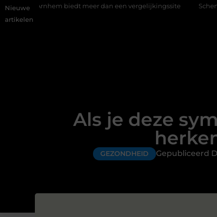
em biedt meer dan een vergelijkingssite
Schenking aan een goe
Nieuwe
artikelen
Als je deze sy
herken
Gepubliceerd D
GEZONDHEID