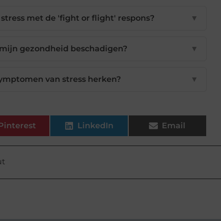
ress met de 'fight or flight' respons?
▼
s mijn gezondheid beschadigen?
▼
 symptomen van stress herken?
▼
Pinterest
LinkedIn
Email
ut