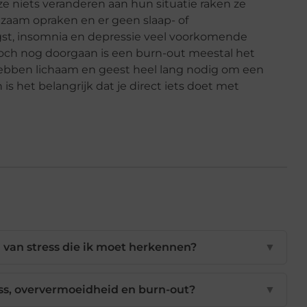
ze niets veranderen aan hun situatie raken ze
gzaam opraken en er geen slaap- of
t, insomnia en depressie veel voorkomende
och nog doorgaan is een burn-out meestal het
en hebben lichaam en geest heel lang nodig om een
 het belangrijk dat je direct iets doet met
 van stress die ik moet herkennen?
▼
ress, oververmoeidheid en burn-out?
▼